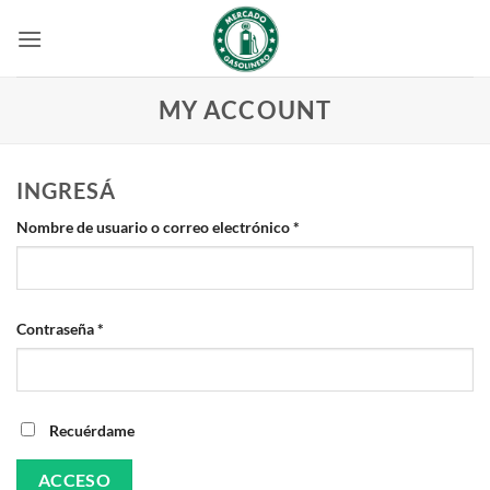
Saltar
al
contenido
MY ACCOUNT
INGRESÁ
Obligatorio
Nombre de usuario o correo electrónico
*
Obligatorio
Contraseña
*
Recuérdame
ACCESO