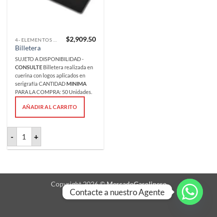
$
2,909.50
4- ELEMENTOS PLAYERO
Billetera
SUJETO A DISPONIBILIDAD -
CONSULTE
Billetera realizada en
cuerina con logos aplicados en
serigrafía CANTIDAD
MINIMA
PARA LA COMPRA: 50 Unidades.
AÑADIR AL CARRITO
Billetera cantidad
-
+
Copyright 2026 ©
MercadoGasolinero
Contacte a nuestro Agente