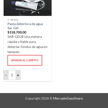
5- PASTA
Pasta detectora de agua
Sar-Gel
$
158,700.00
SAR-GEL® una manera
rápida y fiable para
detectar fondos de agua en
tanques.
AÑADIR AL CARRITO
Pasta detectora de agua Sar-Gel cantidad
-
+
Copyright 2026 ©
MercadoGasolinero